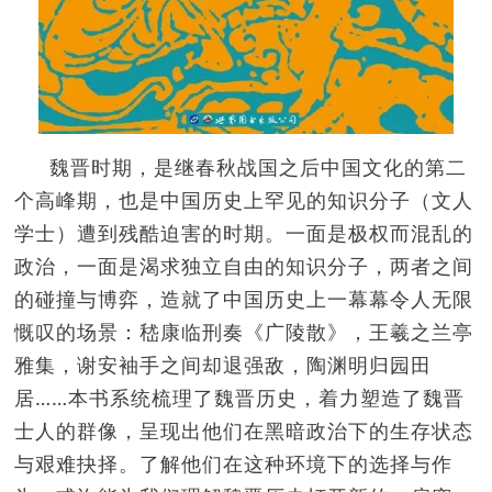
魏晋时期，是继春秋战国之后中国文化的第二
个高峰期，也是中国历史上罕见的知识分子（文人
学士）遭到残酷迫害的时期。一面是极权而混乱的
政治，一面是渴求独立自由的知识分子，两者之间
的碰撞与博弈，造就了中国历史上一幕幕令人无限
慨叹的场景：嵇康临刑奏《广陵散》，王羲之兰亭
雅集，谢安袖手之间却退强敌，陶渊明归园田
居……本书系统梳理了魏晋历史，着力塑造了魏晋
士人的群像，呈现出他们在黑暗政治下的生存状态
与艰难抉择。了解他们在这种环境下的选择与作