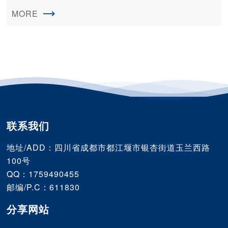
补起来，把弱项强起来。 郭亨孝要求，要充分把握和准
因，全面部署年末预算执行重点任务，提前谋划2023年
确研判历史最好的水利发展形势，严格按照“三年上台
MORE
部门预算编制工作。厅党组书记、厅长郭亨孝出席会议并
阶”总体要求和基本原则，坚持广度与深度统一、进度与
讲话。 郭亨孝指出，我厅预算执行总体进度离年度
质量并重、当前与长远结合、“打基础”“强推进”与“上台
目标任务还有不小差距，预算执行形势严峻。他要求各单
阶”有机结合，聚焦发展思路布局大提升、引大济岷超速
位从预算观念是否转变、预算编报是否准确、预算执行是
建设大提升、四川骨干水网工程全面加速大提升、大型灌
否有力、协作机制是否顺畅等4个方面，深入查找制约预
区管理“省牵头、一体化”大提升、水资源管理和利用水平
算执行的主要症结，并以“敢想敢干敢成”“善想善干善
大提升、水发集团平台实力和功能大提升、基础条件能力
成”的定力，切实找准主观原因，全力以赴加快预算执行
大提升、机构职能队伍面貌大提升、改革创新大提升、社
进度。郭亨孝强调，年度预算目标任务只能完成、必须完
会影响和形象面貌大提升等“十大提升”重点任务，紧盯关
成，这既是我厅全面全力冲刺“两年强推进”的基本保障，
键时间节点，以“开局就决战、起步就冲刺”的干劲拼劲冲
又是水利高质量发展“三年上台阶”的前提基础。他提出，
联系我们
劲，加强统筹协调，坚持压茬推进、全面跟踪评估，以时
我厅拟将2023年确定为“水利预算执行提升年”，全面提升
不我待、只争朝夕的紧迫感和冲锋赶考的劲头破浪前行，
预算资金执行进度和效率。各单位要从三个方面狠下功
为加快推进“三年上台阶”工作再立新功。 郭亨孝强调，要
地址/ADD：四川省成都市都江堰市银杏街道玉兰西路
夫：一要提高思想认识，预算执行进度表面上是资金的问
凝聚多方合力，全面夯实水利高质量发展的坚实保障。一
100号
题，实际反映的是工作的问题，本质上是班子领导能力和
是强化政治引领，在理论武装上下功夫。坚持把学习成果
QQ：1759490455
执行能力的问题。各单位领导班子和业务部门要提升财务
转化与做好当前工作相结合，不断提高工作的实践性、预
邮编/P.C：611830
预算管理意识，做到能找钱、会用钱、用好钱，不断强化
见性和创造性，让理论的力量转化为推动事业发展的强大
水利高质量发展资金保障。二要落实单位主体责任，各单
动力。二要强化组织保障，在提升能力上下功夫。深入实
分享网站
位主要负责人要负总责、亲自抓，统筹协调内外部力量，
施省委年轻干部红色薪火工程加强干部培养，坚持激励与
跳出财务看财务，做到“业财融合”，高效压茬推进。三是
问责并用，激发干部队伍比学赶超的活力与热情。三要强