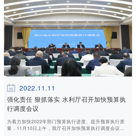
面吹响四川水利高质量发展奋进号角，系统推进“三年上
台阶”工作，实现四川水利全方位立体式的系统性和跨越
式提升，为“五年大发展”奠定雄厚基础。 水利厅党组书
记、厅长郭亨孝出席会议，梳理总结四川水利高质量发
展“两年强推进”目标任务完成情况，分析研判四川水利发
展形势，提出了全面夯实四川水利高质量发展的新要求。
郭亨孝指出，过去的一年是极不寻常、极不平凡的一年，
是落实新时期四川水利高质量发展“3226”总体工作思路最
关键的“强推进”之年。水利厅党组团结带领全体干部职工
攻坚克难、全力冲刺，在水利高质量发展系统思路深化实
化、骨干水网建设全面提速、省属灌区管理体制调整、水
发集团创新履职、“新农水”建设推进、水资源管理强化和
水旱灾害防御与蓄水保供、水生态保护、水利水电移民工
2022.11.11
作开展及夯实水利发展基础、强化水利宣传等方面取得历
史性成效，干成了一批事关大局和长远的大事要事，
强化责任 狠抓落实 水利厅召开加快预算执
为“三年上台阶”打下了坚实基础。但对标工作要求，重大
行调度会议
水利工程推进、水利投建运管机制和水资源调度管理等工
作还需持续用力，力争更大的成效与突破。对此，他要
为着力加快2022年部门预算执行进度、提升预算执行质
求，要聚焦薄弱区域、薄弱部位和薄弱环节全面反思检
量，11月10日上午，我厅召开加快预算执行调度会议，
视、查漏补缺，把工作做深做细做实做具体，切实把短板
通报1—10月全厅预算执行进度情况，深入剖析问题及原